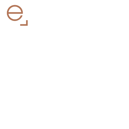
A sofisticação de um
projeto de alto padrão
com a tranquilidade que
a sua obra exige
Do desenho à entrega das chaves. Transformamos
o seu espaço com total transparência técnica,
para que a sua única surpresa seja ver o projeto