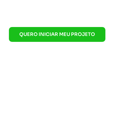
ganhar vida
QUERO INICIAR MEU PROJETO
Projeto Apartamento decorado Ares
Parceiro Gadens Incorporadora